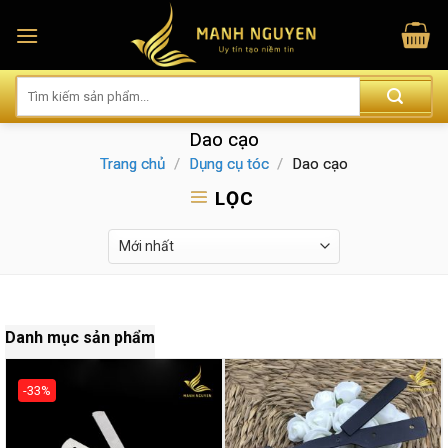
Skip
to
content
Dao cạo
Trang chủ
/
Dụng cụ tóc
/
Dao cạo
LỌC
Danh mục sản phẩm
-33%