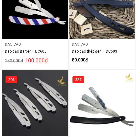
DAO CẠO
DAO CẠO
Dao cạo Barber – DC605
Dao cạo thép đen – DC603
100.000
₫
80.000
₫
150.000
₫
-20%
-33%