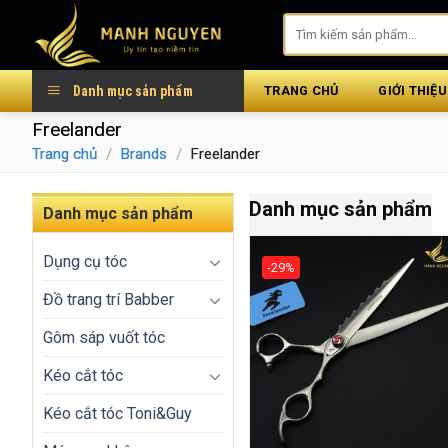
Skip
to
content
Danh mục sản phẩm
TRANG CHỦ
GIỚI THIỆU
Freelander
Trang chủ
/
Brands
/
Freelander
Danh mục sản phẩm
Danh mục sản phẩm
Dụng cụ tóc
-29%
Đồ trang trí Babber
Gôm sáp vuốt tóc
Kéo cắt tóc
Kéo cắt tóc Toni&Guy