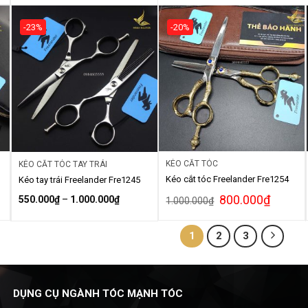
-23%
-20%
KÉO CẮT TÓC
KÉO CẮT TÓC TAY TRÁI
Kéo cắt tóc Freelander Fre1254
Kéo tay trái Freelander Fre1245
800.000
₫
550.000
₫
–
1.000.000
₫
1.000.000
₫
1
2
3
DỤNG CỤ NGÀNH TÓC MẠNH TÓC