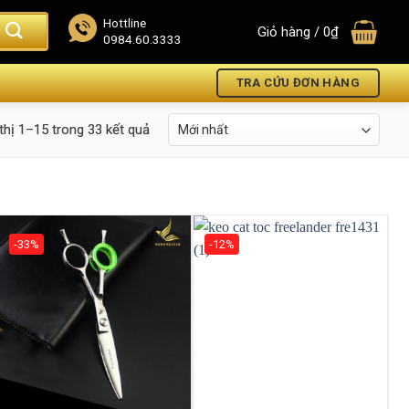
Hottline
Giỏ hàng /
0
₫
0984.60.3333
TRA CỨU ĐƠN HÀNG
thị 1–15 trong 33 kết quả
-33%
-12%