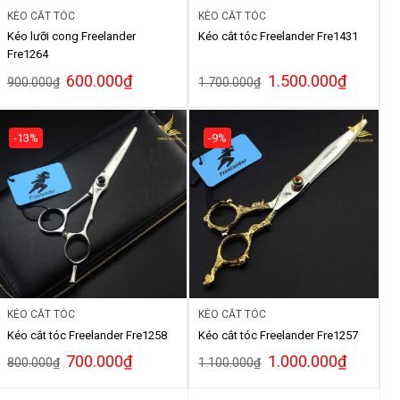
KÉO CẮT TÓC
KÉO CẮT TÓC
Kéo lưỡi cong Freelander
Kéo cắt tóc Freelander Fre1431
Fre1264
600.000
₫
1.500.000
₫
900.000
₫
1.700.000
₫
-13%
-9%
KÉO CẮT TÓC
KÉO CẮT TÓC
Kéo cắt tóc Freelander Fre1258
Kéo cắt tóc Freelander Fre1257
700.000
₫
1.000.000
₫
800.000
₫
1.100.000
₫