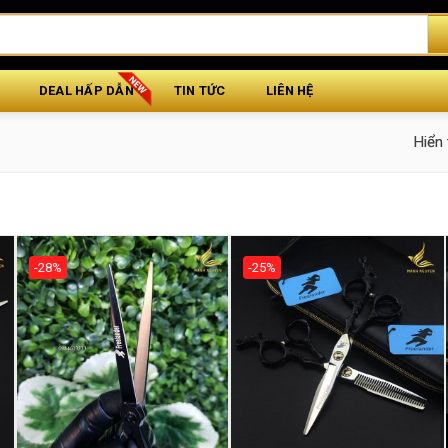
DEAL HẤP DẪN
TIN TỨC
LIÊN HỆ
Hiển 
-28%
-25%