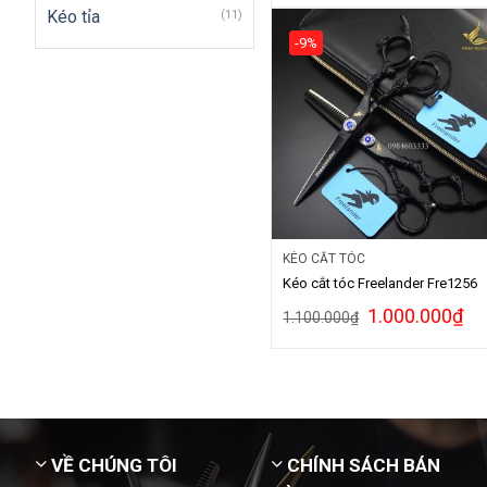
Kéo tỉa
(11)
-9%
KÉO CẮT TÓC
Kéo cắt tóc Freelander Fre1256
1.000.000
₫
1.100.000
₫
VỀ CHÚNG TÔI
CHÍNH SÁCH BÁN