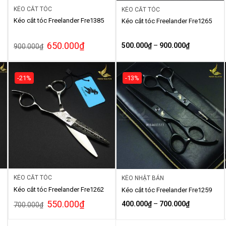
KÉO CẮT TÓC
KÉO CẮT TÓC
Kéo cắt tóc Freelander Fre1385
Kéo cắt tóc Freelander Fre1265
650.000
₫
500.000
₫
–
900.000
₫
900.000
₫
-21%
-13%
KÉO CẮT TÓC
KÉO NHẬT BẢN
Kéo cắt tóc Freelander Fre1262
Kéo cắt tóc Freelander Fre1259
550.000
₫
400.000
₫
–
700.000
₫
700.000
₫