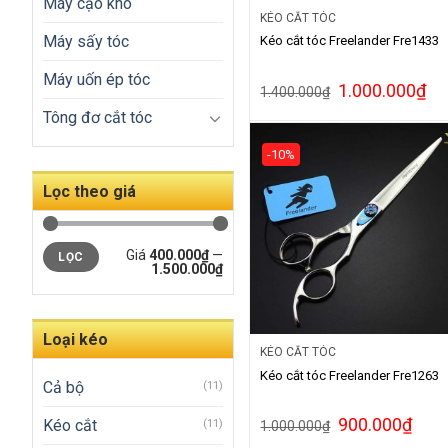
Máy cạo khô
KÉO CẮT TÓC
Máy sấy tóc
Kéo cắt tóc Freelander Fre1433
Máy uốn ép tóc
1.000.000
₫
1.400.000
₫
Tông đơ cắt tóc
-10%
Lọc theo giá
Giá
400.000₫
—
LỌC
1.500.000₫
Loại kéo
KÉO CẮT TÓC
Kéo cắt tóc Freelander Fre1263
Cả bộ
(11)
900.000
₫
Kéo cắt
(11)
1.000.000
₫