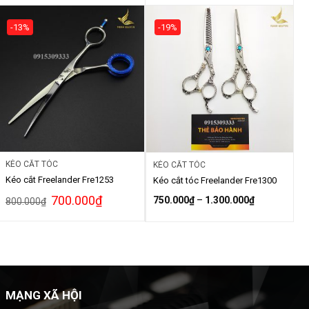
-13%
-19%
KÉO CẮT TÓC
KÉO CẮT TÓC
Kéo cắt Freelander Fre1253
Kéo cắt tóc Freelander Fre1300
700.000
₫
750.000
₫
–
1.300.000
₫
800.000
₫
MẠNG XÃ HỘI