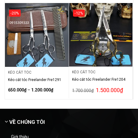
-20%
-12%
KÉO CẮT TÓC
KÉO CẮT TÓC
Kéo cắt tóc Freelander Fre1204
Kéo cắt tóc Freelander Fre1291
1.500.000
₫
650.000
₫
–
1.200.000
₫
1.700.000
₫
VỀ CHÚNG TÔI
Giới thiệu