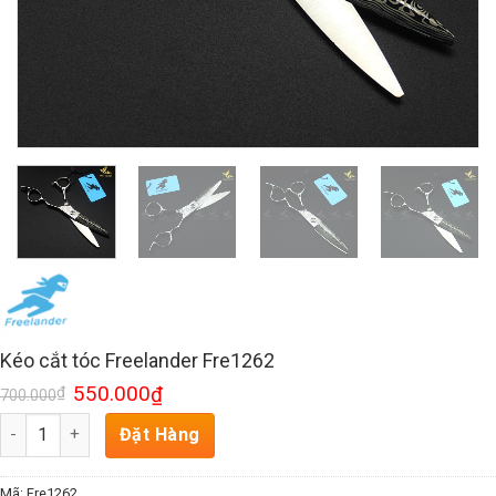
Kéo cắt tóc Freelander Fre1262
550.000
₫
₫
700.000
Số lượng
Đặt Hàng
Mã:
Fre1262