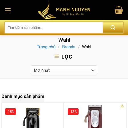
Skip
to
content
Wahl
Trang chủ
/
Brands
/
Wahl
LỌC
Danh mục sản phẩm
-18%
-12%