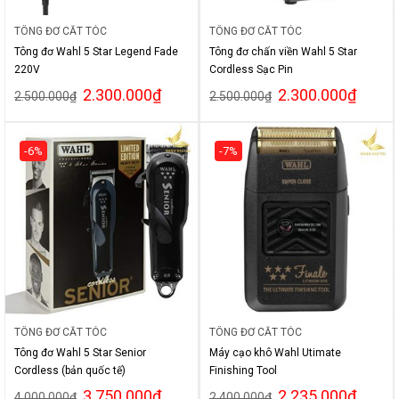
TÔNG ĐƠ CẮT TÓC
TÔNG ĐƠ CẮT TÓC
Tông đơ Wahl 5 Star Legend Fade
Tông đơ chấn viền Wahl 5 Star
220V
Cordless Sạc Pin
2.300.000
₫
2.300.000
₫
2.500.000
₫
2.500.000
₫
-6%
-7%
TÔNG ĐƠ CẮT TÓC
TÔNG ĐƠ CẮT TÓC
Tông đơ Wahl 5 Star Senior
Máy cạo khô Wahl Utimate
Cordless (bản quốc tế)
Finishing Tool
3.750.000
₫
2.235.000
₫
4.000.000
₫
2.400.000
₫