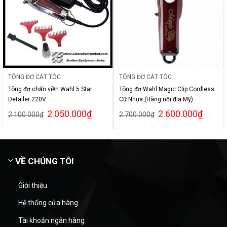
TÔNG ĐƠ CẮT TÓC
TÔNG ĐƠ CẮT TÓC
Tông đơ chấn viền Wahl 5 Star
Tông đơ Wahl Magic Clip Cordless
Detailer 220V
Cữ Nhựa (Hàng nội địa Mỹ)
2.050.000
₫
2.600.000
₫
2.100.000
₫
2.700.000
₫
VỀ CHÚNG TÔI
Giới thiệu
Hệ thống cửa hàng
Tài khoản ngân hàng