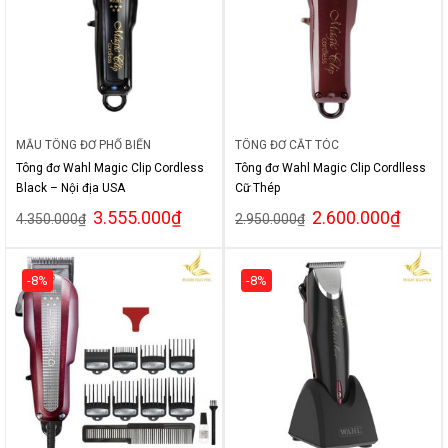
MẪU TÔNG ĐƠ PHỔ BIẾN
TÔNG ĐƠ CẮT TÓC
Tông đơ Wahl Magic Clip Cordless
Tông đơ Wahl Magic Clip Cordlless
Black – Nội địa USA
Cữ Thép
3.555.000
₫
2.600.000
₫
4.350.000
₫
2.950.000
₫
-8%
-8%