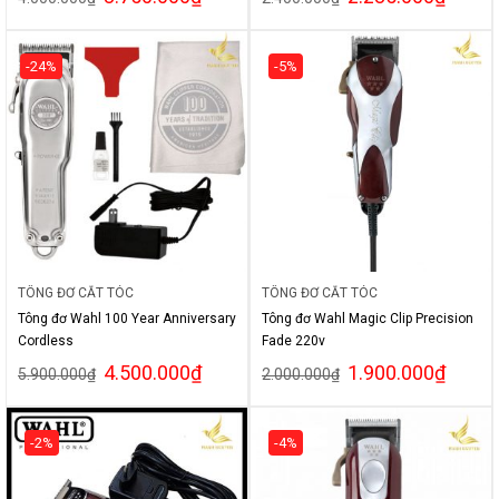
-24%
-5%
TÔNG ĐƠ CẮT TÓC
TÔNG ĐƠ CẮT TÓC
Tông đơ Wahl 100 Year Anniversary
Tông đơ Wahl Magic Clip Precision
Cordless
Fade 220v
4.500.000
₫
1.900.000
₫
5.900.000
₫
2.000.000
₫
-2%
-4%