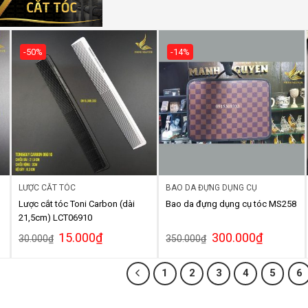
-50%
-14%
LƯỢC CẮT TÓC
BAO DA ĐỰNG DỤNG CỤ
Lược cắt tóc Toni Carbon (dài
Bao da đựng dụng cụ tóc MS258
21,5cm) LCT06910
15.000
₫
300.000
₫
30.000
₫
350.000
₫
1
2
3
4
5
6