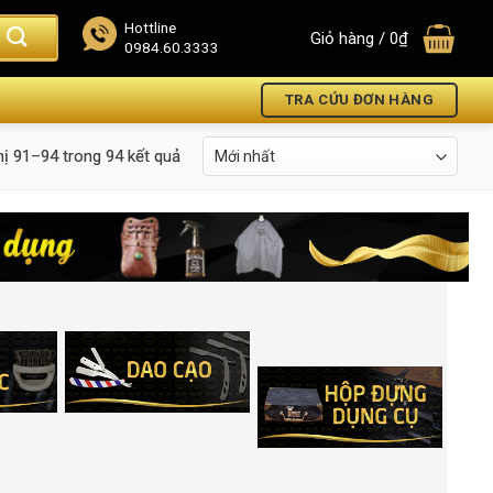
Hottline
Giỏ hàng /
0
₫
0984.60.3333
TRA CỨU ĐƠN HÀNG
hị 91–94 trong 94 kết quả