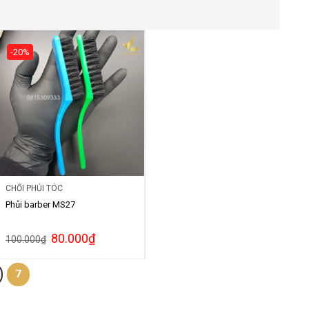
-20%
CHỔI PHỦI TÓC
Phủi barber MS27
80.000
₫
100.000
₫
7