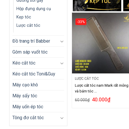
Gương soi gáy
Hộp đựng dụng cụ
Kẹp tóc
-33%
Lược cắt tóc
Đồ trang trí Babber
Gôm sáp vuốt tóc
Kéo cắt tóc
Kéo cắt tóc Toni&Guy
LƯỢC CẮT TÓC
Máy cạo khô
Lược cắt tóc nam Mark rất mỏng
và bám tóc ...
Máy sấy tóc
40.000
₫
60.000
₫
Máy uốn ép tóc
Tông đơ cắt tóc