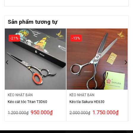
Sản phẩm tương tự
-21%
-13%
KÉO NHẬT BẢN
KÉO NHẬT BẢN
Kéo cắt tóc Titan T3D60
Kéo tỉa Sakura HE630
950.000
₫
1.750.000
₫
1.200.000
₫
2.000.000
₫