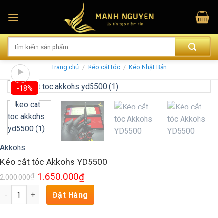
Skip
to
content
Trang chủ
/
Kéo cắt tóc
/
Kéo Nhật Bản
-18%
Akkohs
Kéo cắt tóc Akkohs YD5500
1.650.000
₫
₫
2.000.000
Số lượng
Đặt Hàng