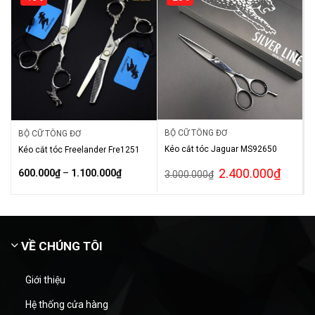
BỘ CỮ TÔNG ĐƠ
BỘ CỮ TÔNG ĐƠ
Kéo cắt tóc Jaguar MS92650
Kéo cắt tóc Freelander Fre1251
2.400.000
₫
600.000
₫
–
1.100.000
₫
3.000.000
₫
VỀ CHÚNG TÔI
Giới thiệu
Hệ thống cửa hàng