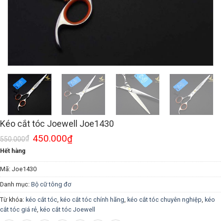
Kéo cắt tóc Joewell Joe1430
450.000
₫
₫
550.000
Hết hàng
Mã:
Joe1430
Danh mục:
Bộ cữ tông đơ
Từ khóa:
kéo cắt tóc
,
kéo cắt tóc chính hãng
,
kéo cắt tóc chuyên nghiệp
,
kéo
cắt tóc giá rẻ
,
kéo cắt tóc Joewell