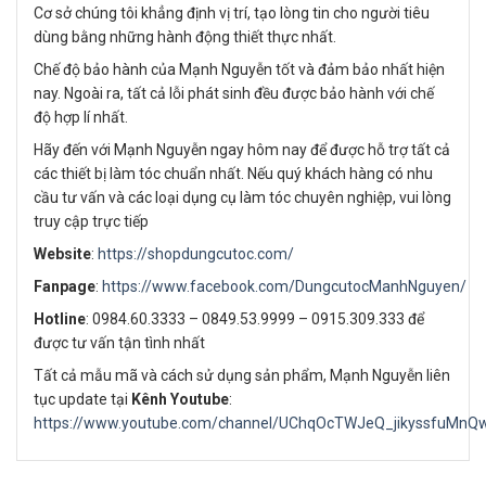
Cơ sở chúng tôi khẳng định vị trí, tạo lòng tin cho người tiêu
dùng bằng những hành động thiết thực nhất.
Chế độ bảo hành của Mạnh Nguyễn tốt và đảm bảo nhất hiện
nay. Ngoài ra, tất cả lỗi phát sinh đều được bảo hành với chế
độ hợp lí nhất.
Hãy đến với Mạnh Nguyễn ngay hôm nay để được hỗ trợ tất cả
các thiết bị làm tóc chuẩn nhất. Nếu quý khách hàng có nhu
cầu tư vấn và các loại dụng cụ làm tóc chuyên nghiệp, vui lòng
truy cập trực tiếp
Website
:
https://shopdungcutoc.com/
Fanpage
:
https://www.facebook.com/DungcutocManhNguyen/
Hotline
: 0984.60.3333 – 0849.53.9999 – 0915.309.333 để
được tư vấn tận tình nhất
Tất cả mẫu mã và cách sử dụng sản phẩm, Mạnh Nguyễn liên
tục update tại
Kênh Youtube
:
https://www.youtube.com/channel/UChqOcTWJeQ_jikyssfuMnQ