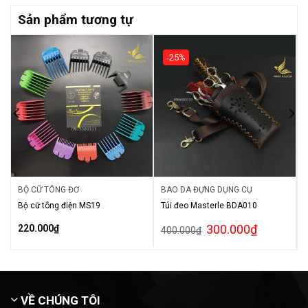
Sản phẩm tương tự
-25%
BỘ CỮ TÔNG ĐƠ
BAO DA ĐỰNG DỤNG CỤ
0
Bộ cữ tông điện MS19
Túi đeo Masterle BDA010
300.000
₫
220.000
₫
400.000
₫
VỀ CHÚNG TÔI