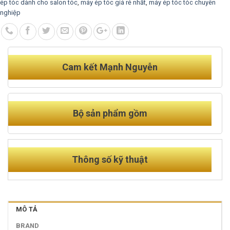
ép tóc dành cho salon tóc
,
máy ép tóc giá rẻ nhất
,
máy ép tóc tóc chuyên
nghiệp
Cam kết Mạnh Nguyễn
Bộ sản phẩm gồm
Thông số kỹ thuật
MÔ TẢ
BRAND