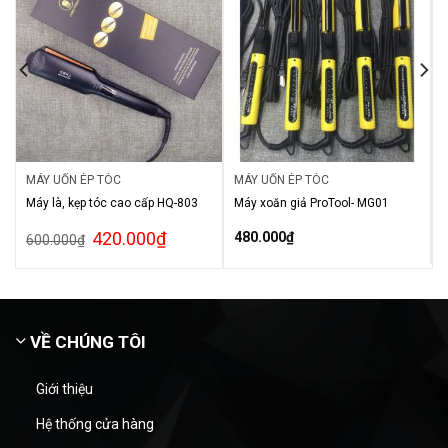
MÁY UỐN ÉP TÓC
MÁY UỐN ÉP TÓC
Máy là, kẹp tóc cao cấp HQ-803
Máy xoăn giả ProTool- MG01
420.000
₫
480.000
₫
600.000
₫
VỀ CHÚNG TÔI
Giới thiệu
Hệ thống cửa hàng