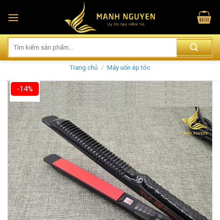
Skip
to
content
Trang chủ
/
Máy uốn ép tóc
-14%