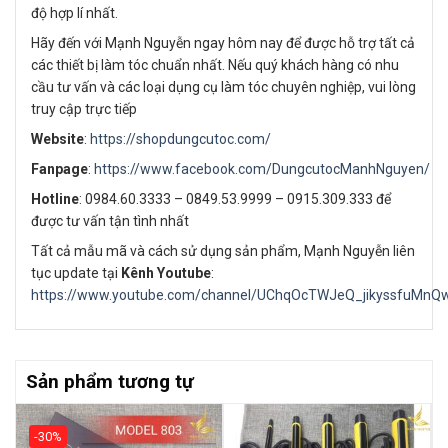
độ hợp lí nhất.
Hãy đến với Mạnh Nguyễn ngay hôm nay để được hỗ trợ tất cả
các thiết bị làm tóc chuẩn nhất. Nếu quý khách hàng có nhu
cầu tư vấn và các loại dụng cụ làm tóc chuyên nghiệp, vui lòng
truy cập trực tiếp
Website
:
https://shopdungcutoc.com/
Fanpage
:
https://www.facebook.com/DungcutocManhNguyen/
Hotline
: 0984.60.3333 – 0849.53.9999 – 0915.309.333 để
được tư vấn tận tình nhất
Tất cả mẫu mã và cách sử dụng sản phẩm, Mạnh Nguyễn liên
tục update tại
Kênh Youtube
:
https://www.youtube.com/channel/UChqOcTWJeQ_jikyssfuMnQ
Sản phẩm tương tự
-30%