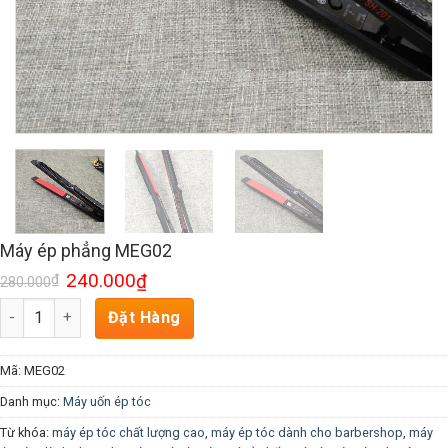
Máy ép phẳng MEG02
240.000
₫
₫
280.000
Số lượng
Đặt Hàng
Mã:
MEG02
Danh mục:
Máy uốn ép tóc
Từ khóa:
máy ép tóc chất lượng cao
,
máy ép tóc dành cho barbershop
,
máy