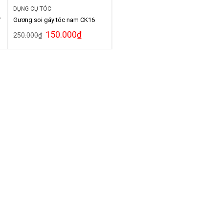
DỤNG CỤ TÓC
7
Gương soi gáy tóc nam CK16
150.000
₫
250.000
₫