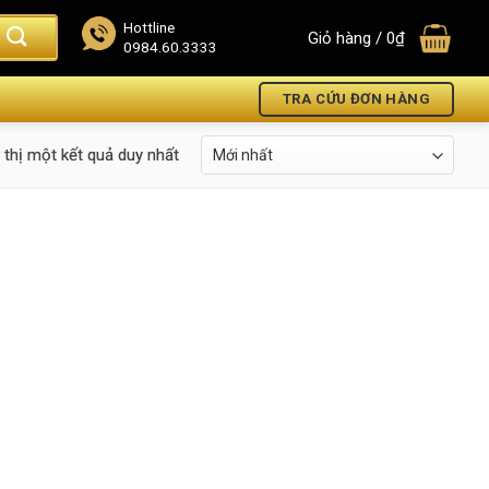
Hottline
Giỏ hàng /
0
₫
0984.60.3333
TRA CỨU ĐƠN HÀNG
 thị một kết quả duy nhất