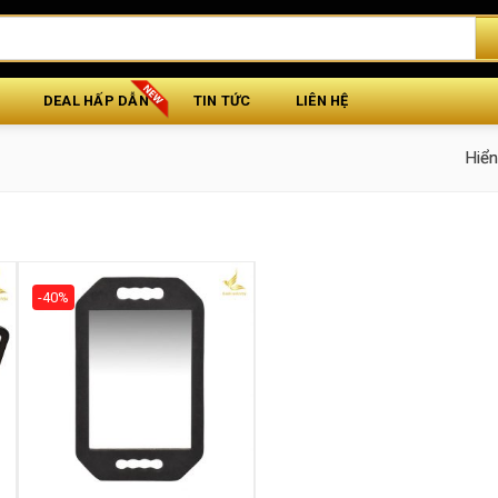
DEAL HẤP DẪN
TIN TỨC
LIÊN HỆ
Hiển
-40%