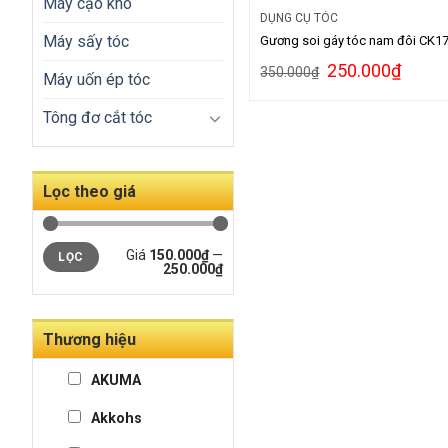
Máy cạo khô
DỤNG CỤ TÓC
Máy sấy tóc
Gương soi gáy tóc nam đôi CK1
250.000
₫
350.000
₫
Máy uốn ép tóc
Tông đơ cắt tóc
Lọc theo giá
Giá
150.000₫
—
LỌC
250.000₫
Thương hiệu
AKUMA
Akkohs