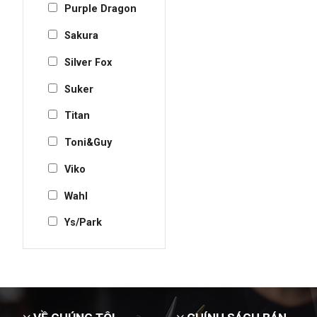
Purple Dragon
Sakura
Silver Fox
Suker
Titan
Toni&Guy
Viko
Wahl
Ys/Park