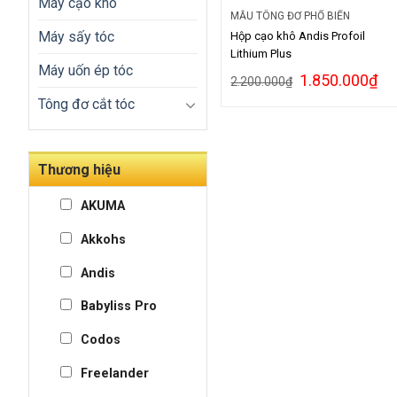
Máy cạo khô
MẪU TÔNG ĐƠ PHỔ BIẾN
Máy sấy tóc
Hộp cạo khô Andis Profoil
Lithium Plus
Máy uốn ép tóc
1.850.000
₫
2.200.000
₫
Tông đơ cắt tóc
Thương hiệu
AKUMA
Akkohs
Andis
Babyliss Pro
Codos
Freelander