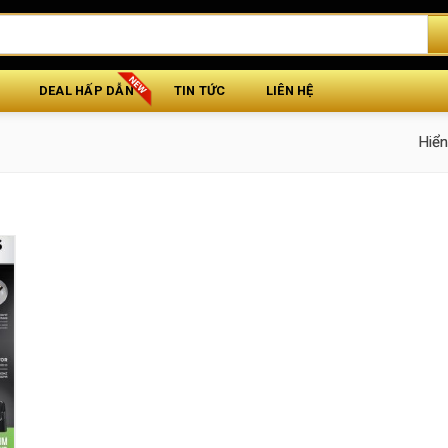
DEAL HẤP DẪN
TIN TỨC
LIÊN HỆ
Hiển