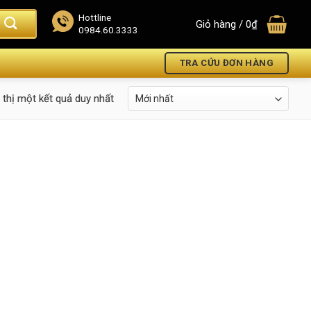
Hottline
Giỏ hàng /
0
₫
0984.60.3333
TRA CỨU ĐƠN HÀNG
 thị một kết quả duy nhất