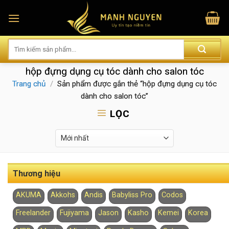
Skip
to
content
hộp đựng dụng cụ tóc dành cho salon tóc
Trang chủ
/
Sản phẩm được gắn thẻ “hộp đựng dụng cụ tóc
dành cho salon tóc”
LỌC
Thương hiệu
AKUMA
Akkohs
Andis
Babyliss Pro
Codos
Freelander
Fujiyama
Jason
Kasho
Kemei
Korea