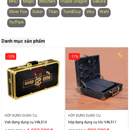
MRD
Magic
Mizutani
Purple Dragon
Sakura
Silver Fox
Suker
Titan
Toni&Guy
Viko
Wahl
Ys/Park
Danh mục sản phẩm
-13%
-11%
HỘP ĐỰNG DỤNG CỤ
HỘP ĐỰNG DỤNG CỤ
Vali đựng dụng cụ VAL510
Hộp đựng dụng cụ tóc VAL511