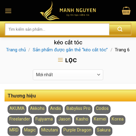
Skip
to
content
kéo cắt tóc
Trang chủ
/
Sản phẩm được gắn thẻ “kéo cắt tóc”
/
Trang 6
LỌC
Thương hiệu
AKUMA
Akkohs
Andis
Babyliss Pro
Codos
Freelander
Fujiyama
Jason
Kasho
Kemei
Korea
MRD
Magic
Mizutani
Purple Dragon
Sakura