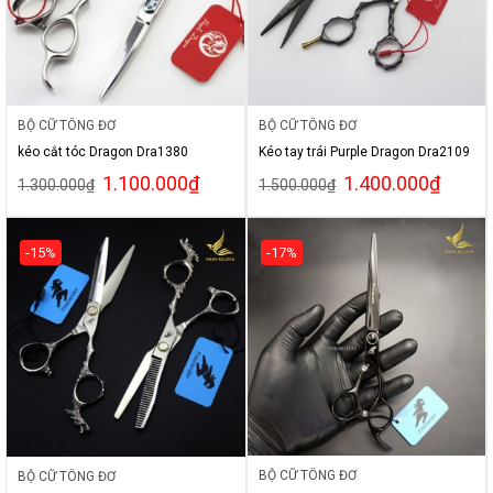
BỘ CỮ TÔNG ĐƠ
BỘ CỮ TÔNG ĐƠ
kéo cắt tóc Dragon Dra1380
Kéo tay trái Purple Dragon Dra2109
1.100.000
₫
1.400.000
₫
1.300.000
₫
1.500.000
₫
-15%
-17%
BỘ CỮ TÔNG ĐƠ
BỘ CỮ TÔNG ĐƠ