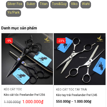
Silver Fox
Suker
Titan
Toni&Guy
Viko
Wahl
Ys/Park
Danh mục sản phẩm
-9%
-23%
KÉO CẮT TÓC
KÉO CẮT TÓC TAY TRÁI
Kéo cắt tóc Freelander Fre1256
Kéo tay trái Freelander Fre1245
1.000.000
₫
550.000
₫
–
1.000.000
₫
1.100.000
₫