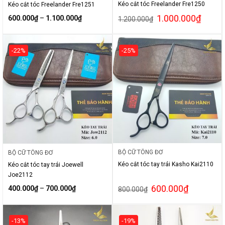
Kéo cắt tóc Freelander Fre1250
Kéo cắt tóc Freelander Fre1251
1.000.000
₫
600.000
₫
–
1.100.000
₫
1.200.000
₫
-22%
-25%
BỘ CỮ TÔNG ĐƠ
BỘ CỮ TÔNG ĐƠ
Kéo cắt tóc tay trái Kasho Kai2110
Kéo cắt tóc tay trái Joewell
Joe2112
600.000
₫
400.000
₫
–
700.000
₫
800.000
₫
-13%
-19%