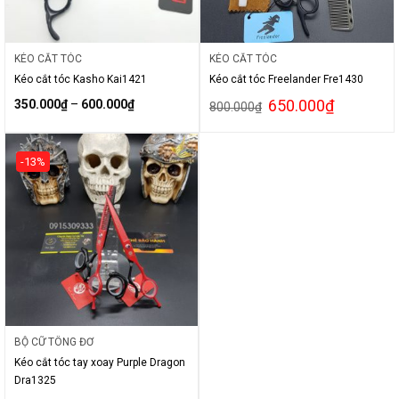
KÉO CẮT TÓC
KÉO CẮT TÓC
Kéo cắt tóc Kasho Kai1421
Kéo cắt tóc Freelander Fre1430
650.000
₫
350.000
₫
–
600.000
₫
800.000
₫
-13%
BỘ CỮ TÔNG ĐƠ
Kéo cắt tóc tay xoay Purple Dragon
Dra1325