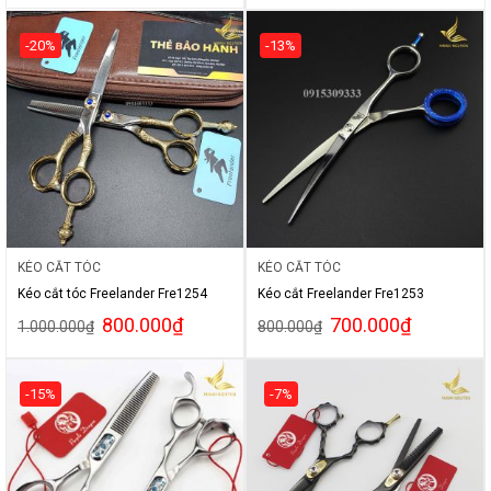
-20%
-13%
KÉO CẮT TÓC
KÉO CẮT TÓC
Kéo cắt tóc Freelander Fre1254
Kéo cắt Freelander Fre1253
800.000
₫
700.000
₫
1.000.000
₫
800.000
₫
-15%
-7%