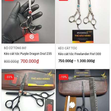
BỘ CỮ TÔNG ĐƠ
KÉO CẮT TÓC
Kéo cắt tóc Purple Dragon Dra1235
Kéo cắt tóc Freelander Fre1300
700.000
₫
750.000
₫
–
1.300.000
₫
800.000
₫
-33%
-19%