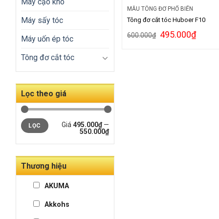
Máy cạo khô
MẪU TÔNG ĐƠ PHỔ BIẾN
Máy sấy tóc
Tông đơ cắt tóc Huboer F10
495.000
₫
600.000
₫
Máy uốn ép tóc
Tông đơ cắt tóc
Lọc theo giá
Giá
495.000₫
—
LỌC
550.000₫
Thương hiệu
AKUMA
Akkohs