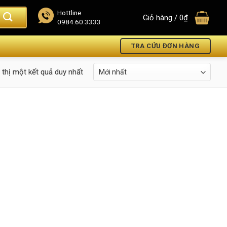
Hottline
Giỏ hàng /
0
₫
0984.60.3333
TRA CỨU ĐƠN HÀNG
 thị một kết quả duy nhất