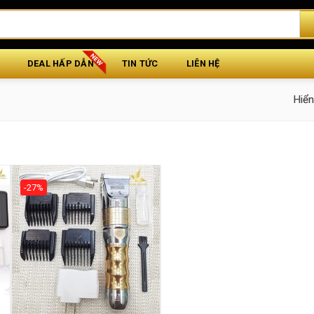
DEAL HẤP DẪN
TIN TỨC
LIÊN HỆ
Hiển
”
-27%