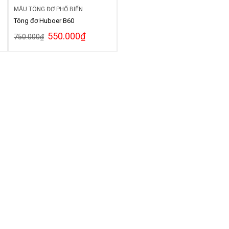
MẪU TÔNG ĐƠ PHỔ BIẾN
Tông đơ Huboer B60
550.000
₫
750.000
₫