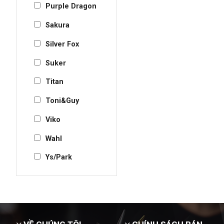
Purple Dragon
Sakura
Silver Fox
Suker
Titan
Toni&Guy
Viko
Wahl
Ys/Park