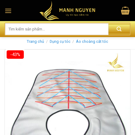
Skip
to
content
Trang chủ
/
Dụng cụ tóc
/
Áo choàng cắt tóc
-43%