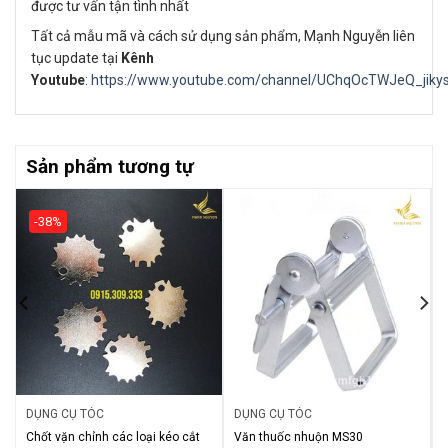
được tư vấn tận tình nhất
Tất cả mẫu mã và cách sử dụng sản phẩm, Mạnh Nguyễn liên
tục update tại
Kênh
Youtube
:
https://www.youtube.com/channel/UChqOcTWJeQ_jik
Sản phẩm tương tự
-38%
DỤNG CỤ TÓC
DỤNG CỤ TÓC
Chốt vặn chỉnh các loại kéo cắt
Văn thuốc nhuộn MS30