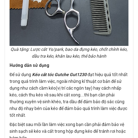
Quà tặng: Lược cắt Ys/park, bao da đựng kéo, chốt chỉnh kéo,
dầu tra kéo, khăn lau kéo, thẻ bảo hành
Hướng dẫn sử dụng
Để sử dụng
Kéo cắt tóc Gutche Gut1230
đạt hiệu quả tốt nhất
trong quá trình làm việc, ngoài những kĩ thuật cơ bản để sử
dụng như cách cầm kéo(vị trí các ngón tay) hay cách nhấp
kéo, cách thu kéo về sau khi cắt xong….thì bạn cần phải
thường xuyên vệ sinh khéo, tra dầu để đảm bảo độ sắc cũng
như độ nhạy bén của kéo để đảm bảo quá trình làm việc được
tốt nhất.
Đặc biệt sau mỗi lần làm việc xong bạn cần phải đảm bảo vệ
sinh sạch sẽ kéo và cất trong hộp đựng kéo để tránh rơi hoặc
bám bẩn.