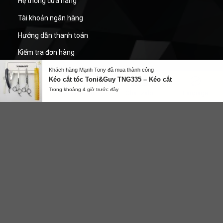
Hệ thống cửa hàng
Tài khoản ngân hàng
Hướng dẫn thanh toán
Kiểm tra đơn hàng
Liên hệ
Gọi điện
Nhắn tin
Chat zalo
Fanpage
CHÍNH SÁCH BÁN HÀNG
Khách hàng Mạnh Tony đã mua thành công
Kéo cắt tóc Toni&Guy TNG335 – Kéo cắt
Chính sách bảo hành
Trong khoảng 4 giờ trước đây
Chính sách bảo mật thông tin
Chính sách đổi trả hàng
Chính sách vận chuyển
DỤNG CỤ NGÀNH TÓC MẠNH TÓC