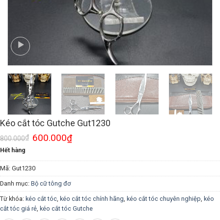
Kéo cắt tóc Gutche Gut1230
600.000
₫
₫
800.000
Hết hàng
Mã:
Gut1230
Danh mục:
Bộ cữ tông đơ
Từ khóa:
kéo cắt tóc
,
kéo cắt tóc chính hãng
,
kéo cắt tóc chuyên nghiệp
,
kéo
cắt tóc giá rẻ
,
kéo cắt tóc Gutche