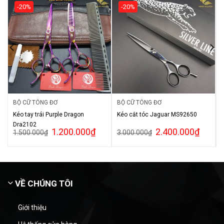
-20%
-20%
BỘ CỮ TÔNG ĐƠ
BỘ CỮ TÔNG ĐƠ
Kéo tay trái Purple Dragon
Kéo cắt tóc Jaguar MS92650
Dra2102
1.200.000
₫
2.400.000
₫
1.500.000
₫
3.000.000
₫
VỀ CHÚNG TÔI
Giới thiệu