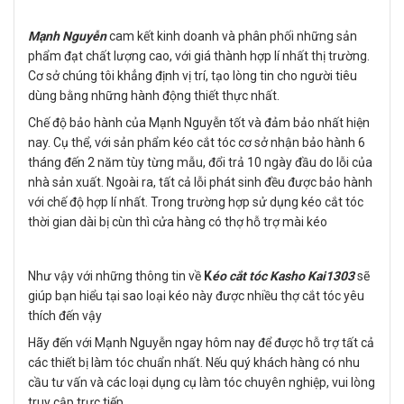
Mạnh Nguyễn
cam kết kinh doanh và phân phối những sản
phẩm đạt chất lượng cao, với giá thành hợp lí nhất thị trường.
Cơ sở chúng tôi khẳng định vị trí, tạo lòng tin cho người tiêu
dùng bằng những hành động thiết thực nhất.
Chế độ bảo hành của Mạnh Nguyễn tốt và đảm bảo nhất hiện
nay. Cụ thể, với sản phẩm kéo cắt tóc cơ sở nhận bảo hành 6
tháng đến 2 năm tùy từng mẫu, đổi trả 10 ngày đầu do lỗi của
nhà sản xuất. Ngoài ra, tất cả lỗi phát sinh đều được bảo hành
với chế độ hợp lí nhất. Trong trường hợp sử dụng kéo cắt tóc
thời gian dài bị cùn thì cửa hàng có thợ hỗ trợ mài kéo
Như vậy với những thông tin về
K
éo cắt tóc Kasho Kai1303
sẽ
giúp bạn hiểu tại sao loại kéo này được nhiều thợ cắt tóc yêu
thích đến vậy
Hãy đến với Mạnh Nguyễn ngay hôm nay để được hỗ trợ tất cả
các thiết bị làm tóc chuẩn nhất. Nếu quý khách hàng có nhu
cầu tư vấn và các loại dụng cụ làm tóc chuyên nghiệp, vui lòng
truy cập trực tiếp