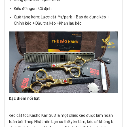
Kiểu đỡ ngón: Cố định
Quà tặng kèm: Lược cắt Ys/park + Bao da đựng kéo +
Chỉnh kéo + Dầu tra kéo +Khăn lau kéo
Đặc điểm nổi bật
Kéo cắt tóc Kasho Kai1303 là một chiếc kéo được làm hoàn
toàn bởi Thép Nhật nên bạn có thể yên tâm, kéo sẽ không bị