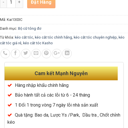
Đặt Hàng
Mã:
Kai1303C
Danh mục:
Bộ cữ tông đơ
Từ khóa:
kéo cắt tóc
,
kéo cắt tóc chính hãng
,
kéo cắt tóc chuyên nghiệp
,
kéo
cắt tóc giá rẻ
,
kéo cắt tóc Kasho
Cam kết Mạnh Nguyễn
Hàng nhập khẩu chính hãng
Bảo hành tất cả các lỗi từ 6 - 24 tháng
1 Đổi 1 trong vòng 7 ngày lỗi nhà sản xuất
Quà tặng: Bao da, Lược Ys /Park, Dầu tra , Chốt chỉnh
kéo