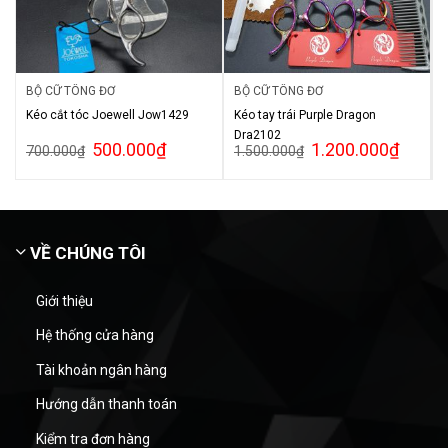
BỘ CỮ TÔNG ĐƠ
BỘ CỮ TÔNG ĐƠ
Kéo cắt tóc Joewell Jow1429
Kéo tay trái Purple Dragon
Dra2102
500.000
₫
1.200.000
₫
700.000
₫
1.500.000
₫
VỀ CHÚNG TÔI
Giới thiệu
Hệ thống cửa hàng
Tài khoản ngân hàng
Hướng dẫn thanh toán
Kiểm tra đơn hàng