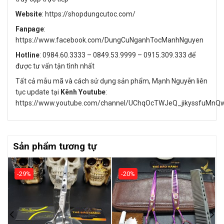
Website
: https://shopdungcutoc.com/
Fanpage
:
https://www.facebook.com/DungCuNganhTocManhNguyen
Hotline
: 0984.60.3333 – 0849.53.9999 – 0915.309.333 để
được tư vấn tận tình nhất
Tất cả mẫu mã và cách sử dụng sản phẩm, Mạnh Nguyễn liên
tục update tại
Kênh Youtube
:
https://www.youtube.com/channel/UChqOcTWJeQ_jikyssfuMnQ
Sản phẩm tương tự
-29%
-20%