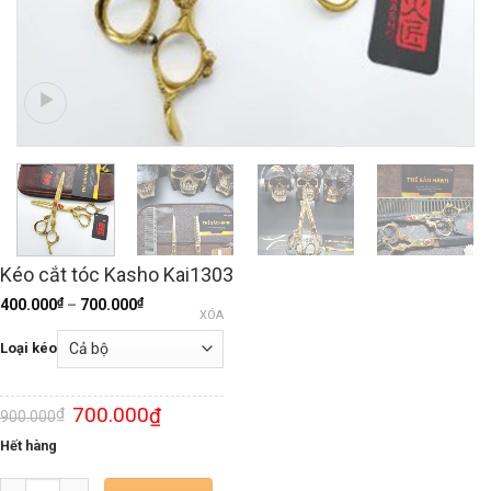
Kéo cắt tóc Kasho Kai1303
₫
₫
400.000
–
700.000
XÓA
Loại kéo
700.000
₫
₫
900.000
Hết hàng
Số lượng