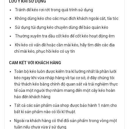
LƯU Ý KHI SỬ DỤNG
Tránh để kéo rơi rớt trong quá trình sử dụng
Không dùng kéo cho các mục đích khách ngoài cắt, tỉa tóc
Sử dụng túi đựng kéo chuyên dùng để bảo quản kéo
Thường xuyên tra dầu cốt kéo để cốt kéo hoạt động êm
Khi kéo có vấn đề hoặc cần mài kéo, hãy tìm đến các địa
chỉ mài kéo, phục hồi kéo có uy tín
CAM KẾT VỚI KHÁCH HÀNG
Toàn bộ kéo luôn được kiểm tra kĩ lưỡng nhất là phần lưỡi
kéo ngay khi vừa nhập hàng về tại cơ sở, ở đây chúng tôi
thử thách kéo bằng chính độ quan sát và trải nghiệm thực
tế của một người thợ nhằm mang đến một cây kéo hoàn
hảo đến khách hàng
Tất cả các sản phẩm của shop được bảo hành 1 năm cho
bất kì sản phẩm nào có lỗi kĩ thuật.
Ngoài ra khách hàng có thể đổi sản phẩm trong vòng một
tuần nếu chưa vừa ý sử dụng.