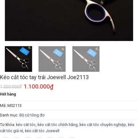
Kéo cắt tóc tay trái Joewell Joe2113
1.100.000
₫
₫
1.300.000
Hết hàng
Mã:
MS2113
Danh mục:
Bộ cữ tông đơ
Từ khóa:
kéo cắt tóc
,
kéo cắt tóc chính hãng
,
kéo cắt tóc chuyên nghiệp
,
kéo
cắt tóc giá rẻ
,
kéo cắt tóc Joewell