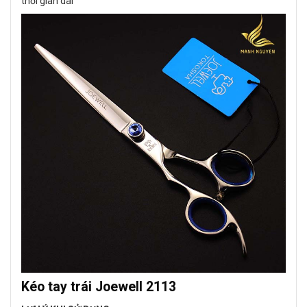
thời gian dài
Kéo tay trái Joewell 2113