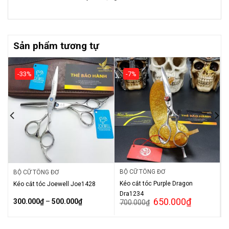
Sản phẩm tương tự
-33%
-7%
BỘ CỮ TÔNG ĐƠ
BỘ CỮ TÔNG ĐƠ
Kéo cắt tóc Purple Dragon
Kéo cắt tóc Joewell Joe1428
Dra1234
650.000
₫
300.000
₫
–
500.000
₫
700.000
₫