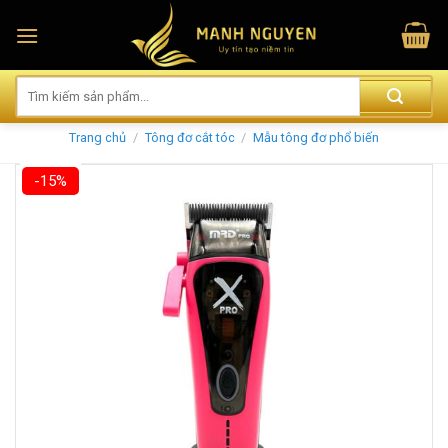
Skip
to
content
Trang chủ
/
Tông đơ cắt tóc
/
Mẫu tông đơ phổ biến
-15%