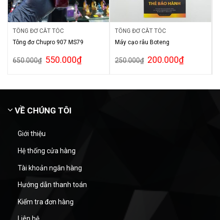
TÔNG ĐƠ CẮT TÓC
TÔNG ĐƠ CẮT TÓC
Tông đơ Chupro 907 MS79
Máy cạo râu Boteng
550.000
₫
200.000
₫
650.000
₫
250.000
₫
VỀ CHÚNG TÔI
Giới thiệu
Hệ thống cửa hàng
Tài khoản ngân hàng
Hướng dẫn thanh toán
Kiểm tra đơn hàng
Liên hệ