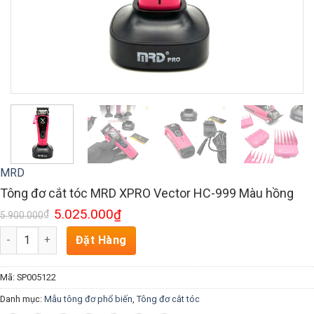
MRD
Tông đơ cắt tóc MRD XPRO Vector HC-999 Màu hồng
5.025.000
₫
₫
5.900.000
Số lượng
Đặt Hàng
Mã:
SP005122
Danh mục:
Mẫu tông đơ phổ biến
,
Tông đơ cắt tóc