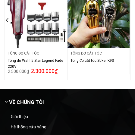
TÔNG ĐƠ CẮT TÓC
TÔNG ĐƠ CẮT TÓC
Tông đơ Wahl 5 Star Legend Fade
Tông đơ cắt tóc Suker K9S
220V
2.300.000
₫
2.500.000
₫
VỀ CHÚNG TÔI
Giới thiệu
Hệ thống cửa hàng