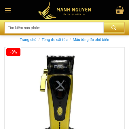
Skip
to
content
Trang chủ
/
Tông đơ cắt tóc
/
Mẫu tông đơ phổ biến
-8%