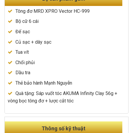
Tông đơ MRD XPRO Vector HC-999
Bộ cữ 6 cái
Đế sạc
Củ sạc + dây sạc
Tua vít
Chổi phủi
Dầu tra
Thẻ bảo hành Mạnh Nguyễn
Quà tặng: Sáp vuốt tóc AKUMA Infinity Clay 56g +
vòng bọc tông đơ + lược cắt tóc
Thông số kỹ thuật