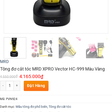
MRD
Tông đơ cắt tóc MRD XPRO Vector HC-999 Màu Vàng
4.165.000
₫
₫
4.550.000
Số lượng
Đặt Hàng
Mã:
PVN924
Danh mục:
Mẫu tông đơ phổ biến
,
Tông đơ cắt tóc