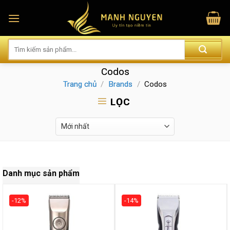
Skip
to
content
Codos
Trang chủ
/
Brands
/
Codos
LỌC
Danh mục sản phẩm
-12%
-14%