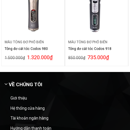
MẪU TÔNG ĐƠ PHỔ BIẾN
MẪU TÔNG ĐƠ PHỔ BIẾN
Tông đơ cắt tóc Codos 980
Tông đơ cắt tóc Codos 918
1.320.000
₫
735.000
₫
1.500.000
₫
850.000
₫
VỀ CHÚNG TÔI
Giới thiệu
Hệ thống cửa hàng
Tài khoản ngân hàng
Hướng dẫn thanh toán