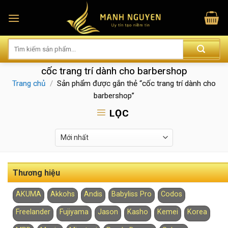
Skip
to
content
cốc trang trí dành cho barbershop
Trang chủ
/
Sản phẩm được gắn thẻ “cốc trang trí dành cho
barbershop”
LỌC
Thương hiệu
AKUMA
Akkohs
Andis
Babyliss Pro
Codos
Freelander
Fujiyama
Jason
Kasho
Kemei
Korea