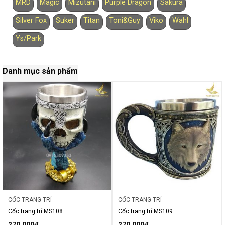
MRD
Magic
Mizutani
Purple Dragon
Sakura
Silver Fox
Suker
Titan
Toni&Guy
Viko
Wahl
Ys/Park
Danh mục sản phẩm
CỐC TRANG TRÍ
CỐC TRANG TRÍ
Cốc trang trí MS108
Cốc trang trí MS109