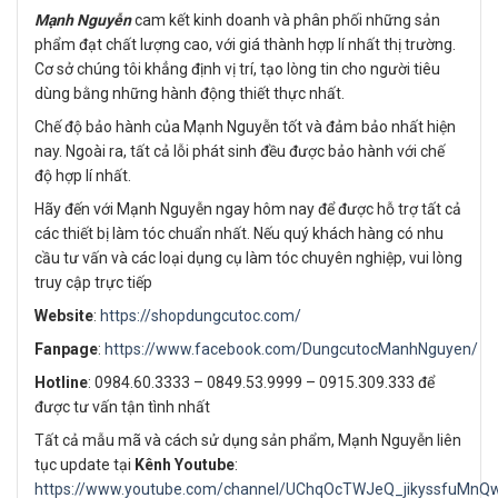
Mạnh Nguyễn
cam kết kinh doanh và phân phối những sản
phẩm đạt chất lượng cao, với giá thành hợp lí nhất thị trường.
Cơ sở chúng tôi khẳng định vị trí, tạo lòng tin cho người tiêu
dùng bằng những hành động thiết thực nhất.
Chế độ bảo hành của Mạnh Nguyễn tốt và đảm bảo nhất hiện
nay. Ngoài ra, tất cả lỗi phát sinh đều được bảo hành với chế
độ hợp lí nhất.
Hãy đến với Mạnh Nguyễn ngay hôm nay để được hỗ trợ tất cả
các thiết bị làm tóc chuẩn nhất. Nếu quý khách hàng có nhu
cầu tư vấn và các loại dụng cụ làm tóc chuyên nghiệp, vui lòng
truy cập trực tiếp
Website
:
https://shopdungcutoc.com/
Fanpage
:
https://www.facebook.com/DungcutocManhNguyen/
Hotline
: 0984.60.3333 – 0849.53.9999 – 0915.309.333 để
được tư vấn tận tình nhất
Tất cả mẫu mã và cách sử dụng sản phẩm, Mạnh Nguyễn liên
tục update tại
Kênh Youtube
:
https://www.youtube.com/channel/UChqOcTWJeQ_jikyssfuMnQ