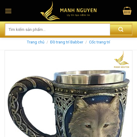
Skip
to
content
Trang chủ
/
Đồ trang trí Babber
/
Cốc trang trí