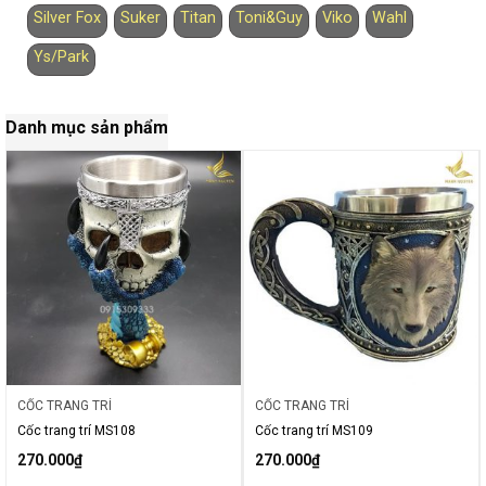
Silver Fox
Suker
Titan
Toni&Guy
Viko
Wahl
Ys/Park
Danh mục sản phẩm
CỐC TRANG TRÍ
CỐC TRANG TRÍ
Cốc trang trí MS108
Cốc trang trí MS109
270.000
₫
270.000
₫