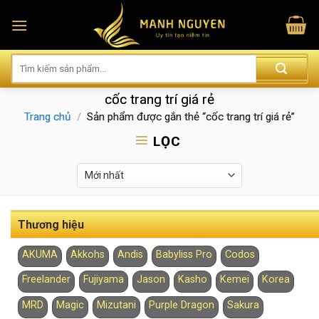
Skip
to
content
cốc trang trí giá rẻ
Trang chủ
/
Sản phẩm được gắn thẻ “cốc trang trí giá rẻ”
LỌC
Thương hiệu
AKUMA
Akkohs
Andis
Babyliss Pro
Codos
Freelander
Fujiyama
Jason
Kasho
Kemei
Korea
MRD
Magic
Mizutani
Purple Dragon
Sakura