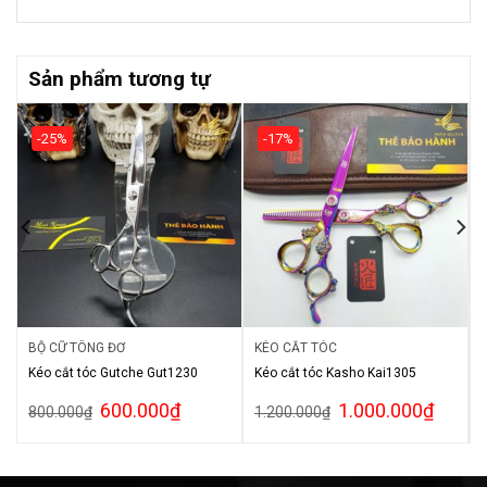
Sản phẩm tương tự
-25%
-17%
BỘ CỮ TÔNG ĐƠ
KÉO CẮT TÓC
Kéo cắt tóc Gutche Gut1230
Kéo cắt tóc Kasho Kai1305
600.000
₫
1.000.000
₫
800.000
₫
1.200.000
₫