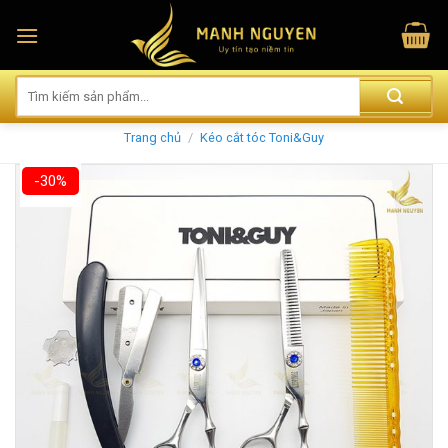
Skip
to
content
Trang chủ
/
Kéo cắt tóc Toni&Guy
-30%