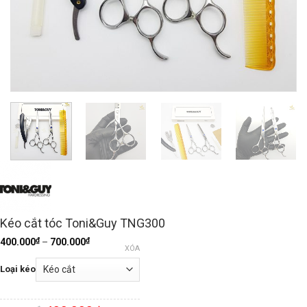
Kéo cắt tóc Toni&Guy TNG300
₫
₫
400.000
–
700.000
XÓA
Loại kéo