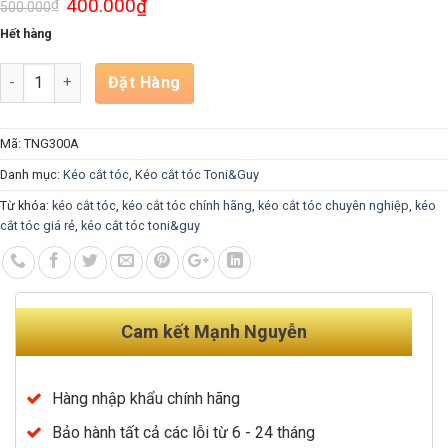
400.000
₫
₫
500.000
Hết hàng
Số lượng
Đặt Hàng
Mã:
TNG300A
Danh mục:
Kéo cắt tóc
,
Kéo cắt tóc Toni&Guy
Từ khóa:
kéo cắt tóc
,
kéo cắt tóc chính hãng
,
kéo cắt tóc chuyên nghiệp
,
kéo
cắt tóc giá rẻ
,
kéo cắt tóc toni&guy
Cam kết Mạnh Nguyễn
Hàng nhập khẩu chính hãng
Bảo hành tất cả các lỗi từ 6 - 24 tháng